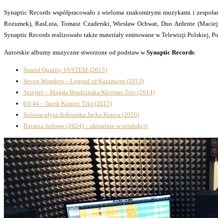
Synaptic Records współpracowało z wieloma znakomitymi muzykami i zespołami,
Rozumek), RasLuta, Tomasz Czaderski, Wiesław Ochwat, Duo Ardente (Maciej
Synaptic Records realizowało także materiały emitowane w Telewizji Polskiej, P
Autorskie albumy muzyczne stworzone od podstaw w
Synaptic Records
:
Sound Quality SYSTEM (2013)
Seven Wonders – Legend of Kazimierz (2013)
Sztejtel – Magda Brudzińska Klezmer Trio (2014)
63/44 – Jacek Kopiec Trio (2015)
Solowa płyta doktorska Jacka Kopca (2020)
Bajania ludowe (2024) – aktualnie w produkcji