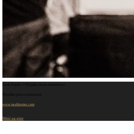
Jacek Kopiec // Oficjalna strona internetowa
Wszelkie prawa zastrzeżone
www.jacekkopiec.com
Wróć na górę