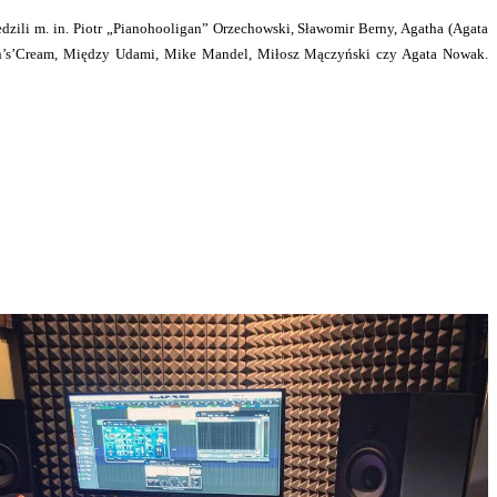
zili m. in. Piotr „Pianohooligan” Orzechowski, Sławomir Berny, Agatha (Agata
kan’s’Cream, Między Udami, Mike Mandel, Miłosz Mączyński czy Agata Nowak.