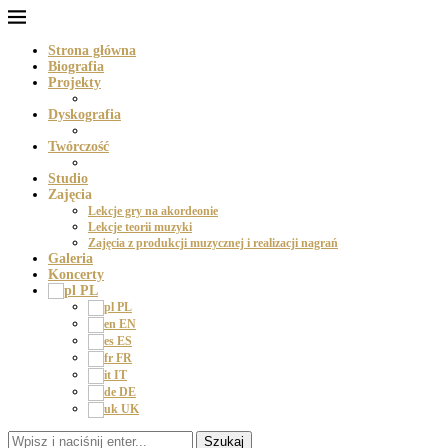
Strona główna
Biografia
Projekty
Dyskografia
Twórczość
Studio
Zajęcia
Lekcje gry na akordeonie
Lekcje teorii muzyki
Zajęcia z produkcji muzycznej i realizacji nagrań
Galeria
Koncerty
PL
PL
EN
ES
FR
IT
DE
UK
Szukaj