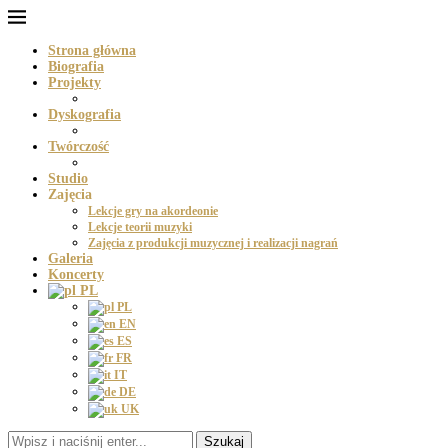
Strona główna
Biografia
Projekty
Dyskografia
Twórczość
Studio
Zajęcia
Lekcje gry na akordeonie
Lekcje teorii muzyki
Zajęcia z produkcji muzycznej i realizacji nagrań
Galeria
Koncerty
PL
PL
EN
ES
FR
IT
DE
UK
Szukaj