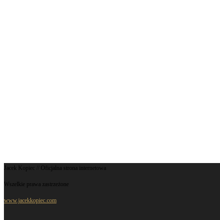
Jacek Kopiec // Oficjalna strona internetowa
Wszelkie prawa zastrzeżone
www.jacekkopiec.com