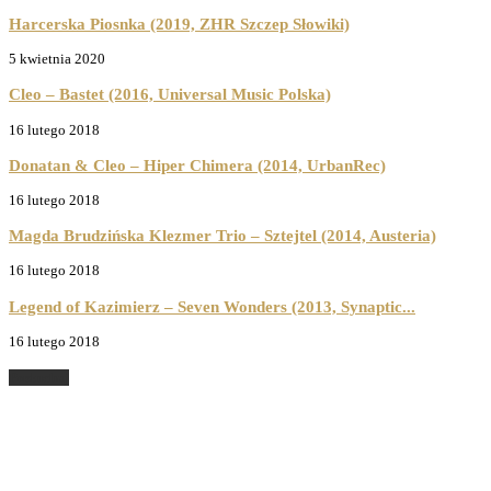
Harcerska Piosnka (2019, ZHR Szczep Słowiki)
5 kwietnia 2020
Cleo – Bastet (2016, Universal Music Polska)
16 lutego 2018
Donatan & Cleo – Hiper Chimera (2014, UrbanRec)
16 lutego 2018
Magda Brudzińska Klezmer Trio – Sztejtel (2014, Austeria)
16 lutego 2018
Legend of Kazimierz – Seven Wonders (2013, Synaptic...
16 lutego 2018
Posłuchaj