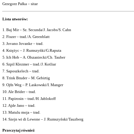
Grzegorz Pałka – sitar
Lista utworów:
1. Baj Mir – Sz. Secunda/J. Jacobs/S. Cahn
2. Fiszer – trad./A. Greenblatt
3. Jovano Jovanke – trad.
4. Księżyc – J. Rumszyńki/G.Raputa
5. Ich Hob – A. Olszaniecki/Ch. Tauber
6. Szpil Klezmer – trad./J. Kotliar
7. Saposzkelech – trad.
8. Trink Bruder – M. Gebirtig
9. Ojfn Weg – P. Laskowski/I. Manger
10. Ale Brider – trad.
11. Papirosin – trad./H. Jablokoff
12. Ajde Jano – trad.
13. Matulu moja – trad.
14. Szejn wi di Lewone – J. Rumszyński/Tauzberg
Przeczytaj również