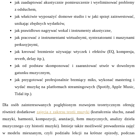
jak zaadaptować akustycznie pomieszczenie i wyeliminować problemy
z odsłuchem,
jak właściwie wyposażyć domowe studio i w jaki sprzęt zainwestować,
unikając zbędnych wydatków,
jak prawidłowo nagrywać wokal i instrumenty akustyczne,
jak pracować z instrumentami wirtualnymi, syntezatorami i maszynami
perkusyjnymi,
jak kreować brzmienie używając wtyczek i efektów (EQ, kompresja,
reverb, delay itp.),
jak od podstaw skomponować i zaaranżować utwór w dowolnym
gatunku muzycznym,
jak przygotować profesjonalnie brzmiący miks, wykonać mastering i
wydać muzykę na platformach streamingowych (Spotify, Apple Music,
Tidal itp.).
Dla osób zainteresowanych pogłębionym rozwojem teoretycznym oferuję
również dodatkowe
zajęcia z zakresu teorii muzyki
(kształcenia słuchu, zasad
muzyki, harmonii, kompozycji, aranżacji, form muzycznych, analizy dzieła
muzycznego czy historii muzyki). Istnieje także możliwość prowadzenia zajęć
w modelu mieszanym, czyli podziału lekcji na krótsze epizody, podczas