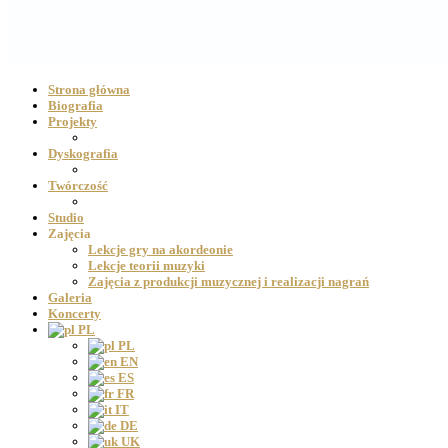
Strona główna
Biografia
Projekty
Dyskografia
Twórczość
Studio
Zajęcia
Lekcje gry na akordeonie
Lekcje teorii muzyki
Zajęcia z produkcji muzycznej i realizacji nagrań
Galeria
Koncerty
PL
PL
EN
ES
FR
IT
DE
UK