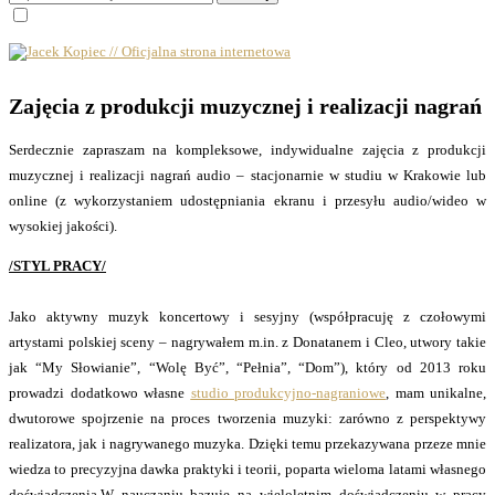
Zajęcia z produkcji muzycznej i realizacji nagrań
Serdecznie zapraszam na kompleksowe, indywidualne zajęcia z produkcji
muzycznej i realizacji nagrań audio – stacjonarnie w studiu w Krakowie lub
online (z wykorzystaniem udostępniania ekranu i przesyłu audio/wideo w
wysokiej jakości).
/STYL PRACY/
Jako aktywny muzyk koncertowy i sesyjny (współpracuję z czołowymi
artystami polskiej sceny – nagrywałem m.in. z Donatanem i Cleo, utwory takie
jak “My Słowianie”, “Wolę Być”, “Pełnia”, “Dom”), który od 2013 roku
prowadzi dodatkowo własne
studio produkcyjno-nagraniowe
, mam unikalne,
dwutorowe spojrzenie na proces tworzenia muzyki: zarówno z perspektywy
realizatora, jak i nagrywanego muzyka. Dzięki temu przekazywana przeze mnie
wiedza to precyzyjna dawka praktyki i teorii, poparta wieloma latami własnego
doświadczenia.
W nauczaniu bazuję na wieloletnim doświadczeniu w pracy