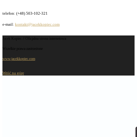
telefon: (+48) 503-102-321
e-mail:
kontakt@jacekkopiec.com
Jacek Kopiec // Oficjalna strona internetowa
Wszelkie prawa zastrzeżone
www.jacekkopiec.com
Wróć na górę