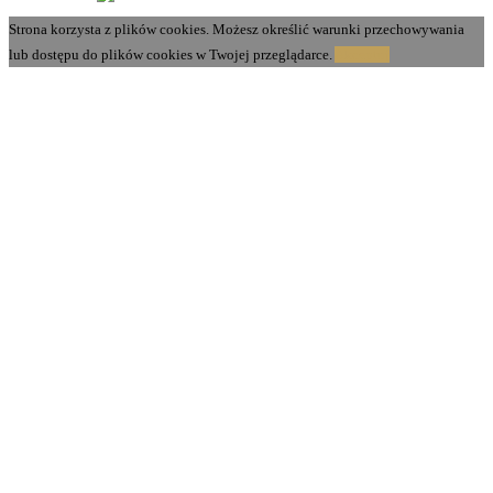
Strona korzysta z plików cookies. Możesz określić warunki przechowywania
lub dostępu do plików cookies w Twojej przeglądarce.
Akceptuj