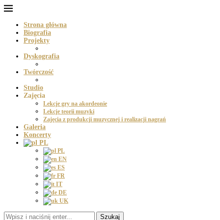
Strona główna
Biografia
Projekty
Dyskografia
Twórczość
Studio
Zajęcia
Lekcje gry na akordeonie
Lekcje teorii muzyki
Zajęcia z produkcji muzycznej i realizacji nagrań
Galeria
Koncerty
PL
PL
EN
ES
FR
IT
DE
UK
Szukaj