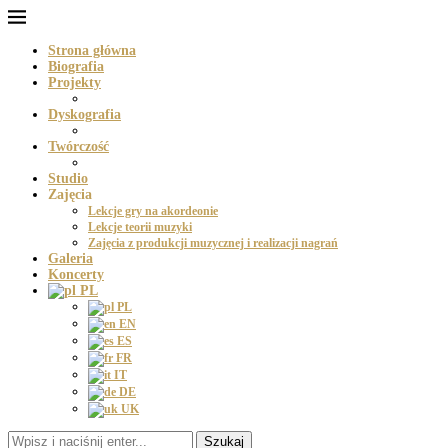
Strona główna
Biografia
Projekty
Dyskografia
Twórczość
Studio
Zajęcia
Lekcje gry na akordeonie
Lekcje teorii muzyki
Zajęcia z produkcji muzycznej i realizacji nagrań
Galeria
Koncerty
PL
PL
EN
ES
FR
IT
DE
UK
Szukaj