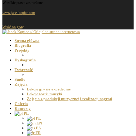
Wszelkie prawa zastrzeżone
www.jacekkopiec.com
Wróć na górę
Strona główna
Biografia
Projekty
Dyskografia
Twórczość
Studio
Zajęcia
Lekcje gry na akordeonie
Lekcje teorii muzyki
Zajęcia z produkcji muzycznej i realizacji nagrań
Galeria
Koncerty
PL
PL
EN
ES
FR