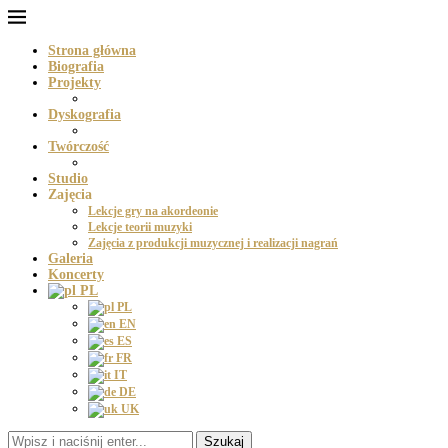
Strona główna
Biografia
Projekty
Dyskografia
Twórczość
Studio
Zajęcia
Lekcje gry na akordeonie
Lekcje teorii muzyki
Zajęcia z produkcji muzycznej i realizacji nagrań
Galeria
Koncerty
PL
PL
EN
ES
FR
IT
DE
UK
Szukaj