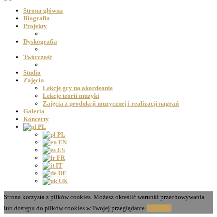
Strona główna
Biografia
Projekty
Dyskografia
Twórczość
Studio
Zajęcia
Lekcje gry na akordeonie
Lekcje teorii muzyki
Zajęcia z produkcji muzycznej i realizacji nagrań
Galeria
Koncerty
PL
PL
EN
ES
FR
IT
DE
UK
Strona korzysta z plików cookies. Możesz określić warunki przechowywania
lub dostępu do plików cookies w Twojej przeglądarce.
Akceptuj