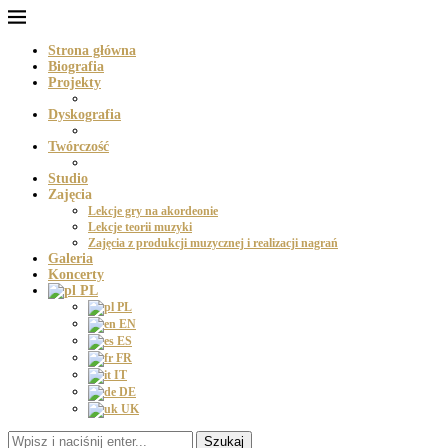
Strona główna
Biografia
Projekty
Dyskografia
Twórczość
Studio
Zajęcia
Lekcje gry na akordeonie
Lekcje teorii muzyki
Zajęcia z produkcji muzycznej i realizacji nagrań
Galeria
Koncerty
PL
PL
EN
ES
FR
IT
DE
UK
Szukaj