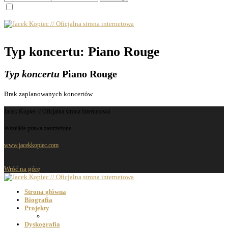
Typ koncertu: Piano Rouge
Typ koncertu
Piano Rouge
Brak zaplanowanych koncertów
Jacek Kopiec // Oficjalna strona internetowa
Wszelkie prawa zastrzeżone
www.jacekkopiec.com
Wróć na górę
Strona główna
Biografia
Projekty
Dyskografia