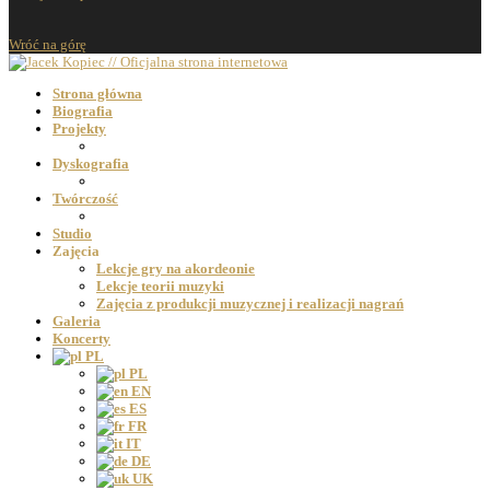
Wróć na górę
Strona główna
Biografia
Projekty
Dyskografia
Twórczość
Studio
Zajęcia
Lekcje gry na akordeonie
Lekcje teorii muzyki
Zajęcia z produkcji muzycznej i realizacji nagrań
Galeria
Koncerty
PL
PL
EN
ES
FR
IT
DE
UK