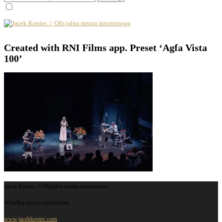
Created with RNI Films app. Preset ‘Agfa Vista
100’
Jacek Kopiec // Oficjalna strona internetowa
Wszelkie prawa zastrzeżone
www.jacekkopiec.com