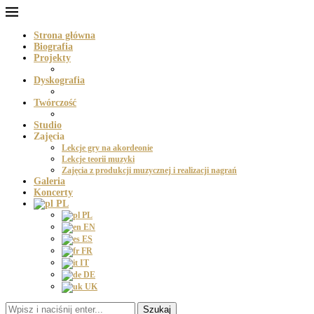
Strona główna
Biografia
Projekty
Dyskografia
Twórczość
Studio
Zajęcia
Lekcje gry na akordeonie
Lekcje teorii muzyki
Zajęcia z produkcji muzycznej i realizacji nagrań
Galeria
Koncerty
PL
PL
EN
ES
FR
IT
DE
UK
Szukaj