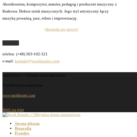
Akordeonista, kompozytor, aranżer, pedagog i producent muzyczny z
Krakowa. Doktor sztuk muzycznych. Jego styl artystyczny łączy
muzykę poważną, jazz, ethno i improwizację.
(dowiedz się więcej)
Kontakt
telefon: (+48) 503-102-321
e-mail:
kontakt@jacekkopiec.com
Jacek Kopiec // Oficjalna strona internetowa
Wszelkie prawa zastrzeżone
www.jacekkopiec.com
Wróć na górę
Strona główna
Biografia
Projekty