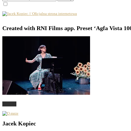
Created with RNI Films app. Preset ‘Agfa Vista 10
O mnie
Jacek Kopiec