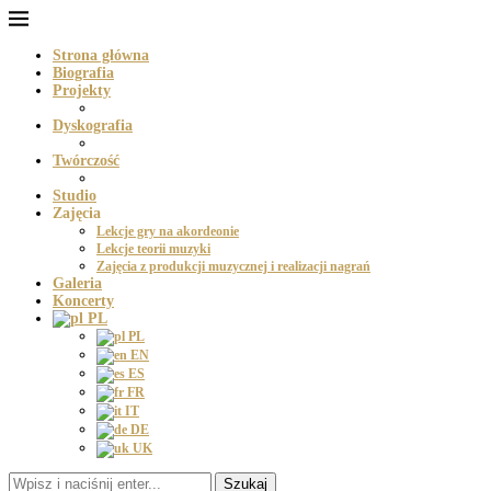
Strona główna
Biografia
Projekty
Dyskografia
Twórczość
Studio
Zajęcia
Lekcje gry na akordeonie
Lekcje teorii muzyki
Zajęcia z produkcji muzycznej i realizacji nagrań
Galeria
Koncerty
PL
PL
EN
ES
FR
IT
DE
UK
Szukaj