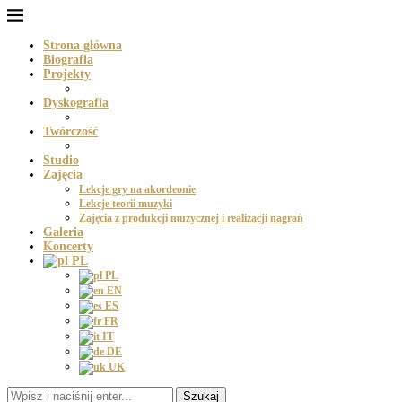
Strona główna
Biografia
Projekty
Dyskografia
Twórczość
Studio
Zajęcia
Lekcje gry na akordeonie
Lekcje teorii muzyki
Zajęcia z produkcji muzycznej i realizacji nagrań
Galeria
Koncerty
PL
PL
EN
ES
FR
IT
DE
UK
Szukaj