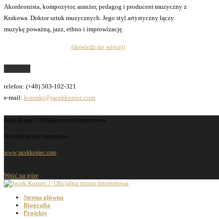
Akordeonista, kompozytor, aranżer, pedagog i producent muzyczny z
Krakowa. Doktor sztuk muzycznych. Jego styl artystyczny łączy
muzykę poważną, jazz, ethno i improwizację.
(dowiedz się więcej)
Kontakt
telefon: (+48) 503-102-321
e-mail:
kontakt@jacekkopiec.com
Jacek Kopiec // Oficjalna strona internetowa
Wszelkie prawa zastrzeżone
www.jacekkopiec.com
Wróć na górę
Strona główna
Biografia
Projekty