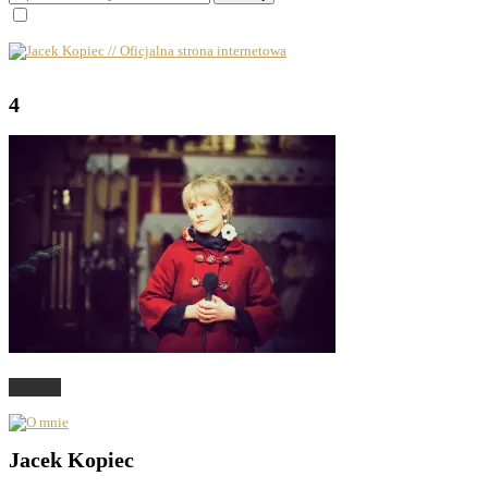
4
O mnie
Jacek Kopiec