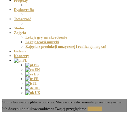
Projekty
Dyskografia
Twórczość
Studio
Zajęcia
Lekcje gry na akordeonie
Lekcje teorii muzyki
Zajęcia z produkcji muzycznej i realizacji nagrań
Galeria
Koncerty
PL
PL
EN
ES
FR
IT
DE
UK
Strona korzysta z plików cookies. Możesz określić warunki przechowywania
lub dostępu do plików cookies w Twojej przeglądarce.
Akceptuj