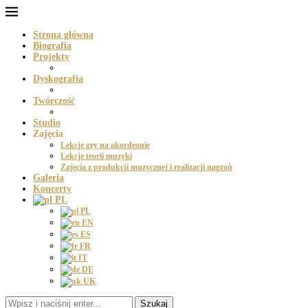
Strona główna
Biografia
Projekty
Dyskografia
Twórczość
Studio
Zajęcia
Lekcje gry na akordeonie
Lekcje teorii muzyki
Zajęcia z produkcji muzycznej i realizacji nagrań
Galeria
Koncerty
PL
PL
EN
ES
FR
IT
DE
UK
Szukaj