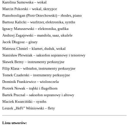
Karolina Sumowska – wokal
Marcin Pokorski – wokal, skrzypce
Pianohooligan (Piotr Orzechowski) – rhodes, piano
Bartosz Kalicki – wurlitzer, elektronika, synths
Ignacy Matuszewski – elektronika, grafika
Andrzej Zagajewski – mandola, saaz, ukulele
Jacek Długosz – gitary
Mateusz Chmiel – klarnet, duduk, wokal
Stanisław Plewniak – saksofon sopranowy i tenorowy
Sławek Berny – instrumenty perkusyjne
Filip Klasa – wibrafon, instrumenty perkusyjne
Tomek Czaderski – instrumenty perkusyjne
Dominik Frankiewicz – wiolonczela
Piotrek Nowak – trąbki i flugelhorn
Bartek Prucnal – saksofon sopranowy i altowy
Maciek Kwarcińśki – synths
Leszek „HeFi” Wiśniowski – flety
Lista utworów: