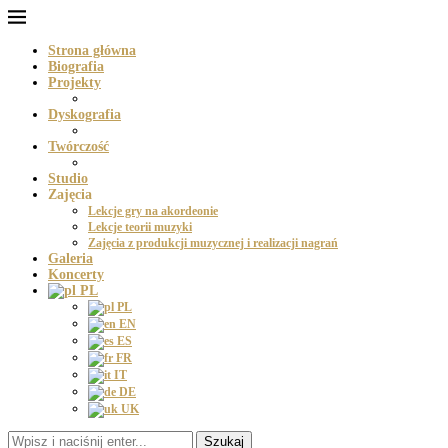
Strona główna
Biografia
Projekty
Dyskografia
Twórczość
Studio
Zajęcia
Lekcje gry na akordeonie
Lekcje teorii muzyki
Zajęcia z produkcji muzycznej i realizacji nagrań
Galeria
Koncerty
PL
PL
EN
ES
FR
IT
DE
UK
Szukaj