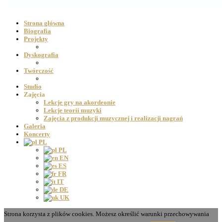
Strona główna
Biografia
Projekty
Dyskografia
Twórczość
Studio
Zajęcia
Lekcje gry na akordeonie
Lekcje teorii muzyki
Zajęcia z produkcji muzycznej i realizacji nagrań
Galeria
Koncerty
PL
PL
EN
ES
FR
IT
DE
UK
Strona korzysta z plików cookies. Możesz określić warunki przechowywania