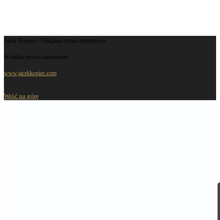
Jacek Kopiec // Oficjalna strona internetowa
Wszelkie prawa zastrzeżone
www.jacekkopiec.com
Wróć na górę