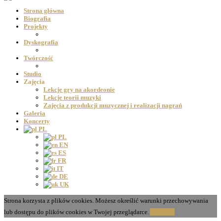
Strona główna
Biografia
Projekty
Dyskografia
Twórczość
Studio
Zajęcia
Lekcje gry na akordeonie
Lekcje teorii muzyki
Zajęcia z produkcji muzycznej i realizacji nagrań
Galeria
Koncerty
PL
PL
EN
ES
FR
IT
DE
UK
Strona korzysta z plików cookies. Możesz określić warunki przechowywania
lub dostępu do plików cookies w Twojej przeglądarce.
Akceptuj