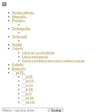
Strona główna
Biografia
Projekty
Dyskografia
Twórczość
Studio
Zajęcia
Lekcje gry na akordeonie
Lekcje teorii muzyki
Zajęcia z produkcji muzycznej i realizacji nagrań
Galeria
Koncerty
PL
PL
EN
ES
FR
IT
DE
UK
Szukaj