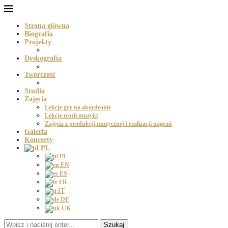
Strona główna
Biografia
Projekty
Dyskografia
Twórczość
Studio
Zajęcia
Lekcje gry na akordeonie
Lekcje teorii muzyki
Zajęcia z produkcji muzycznej i realizacji nagrań
Galeria
Koncerty
PL
PL
EN
ES
FR
IT
DE
UK
Szukaj