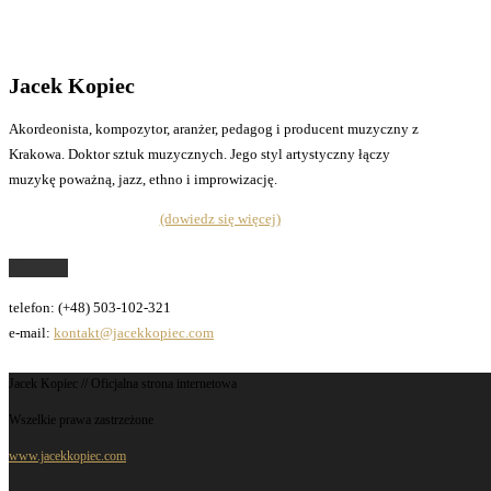
Jacek Kopiec
Akordeonista, kompozytor, aranżer, pedagog i producent muzyczny z
Krakowa. Doktor sztuk muzycznych. Jego styl artystyczny łączy
muzykę poważną, jazz, ethno i improwizację.
(dowiedz się więcej)
Kontakt
telefon: (+48) 503-102-321
e-mail:
kontakt@jacekkopiec.com
Jacek Kopiec // Oficjalna strona internetowa
Wszelkie prawa zastrzeżone
www.jacekkopiec.com