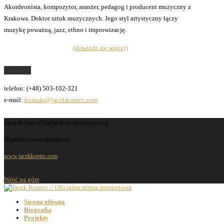
Akordeonista, kompozytor, aranżer, pedagog i producent muzyczny z
Krakowa. Doktor sztuk muzycznych. Jego styl artystyczny łączy
muzykę poważną, jazz, ethno i improwizację.
(dowiedz się więcej)
Kontakt
telefon: (+48) 503-102-321
e-mail:
kontakt@jacekkopiec.com
Jacek Kopiec // Oficjalna strona internetowa
Wszelkie prawa zastrzeżone
www.jacekkopiec.com
Wróć na górę
Strona główna
Biografia
Projekty