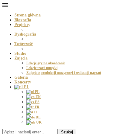
Strona główna
Biografia
Projekty
Dyskografia
Twórczość
Studio
Zajęcia
Lekcje gry na akordeonie
Lekcje teorii muzyki
Zajęcia z produkcji muzycznej i realizacji nagrań
Galeria
Koncerty
PL
PL
EN
ES
FR
IT
DE
UK
Szukaj