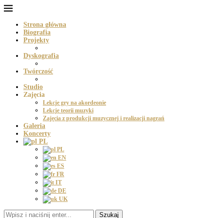
Strona główna
Biografia
Projekty
Dyskografia
Twórczość
Studio
Zajęcia
Lekcje gry na akordeonie
Lekcje teorii muzyki
Zajęcia z produkcji muzycznej i realizacji nagrań
Galeria
Koncerty
PL
PL
EN
ES
FR
IT
DE
UK
Szukaj