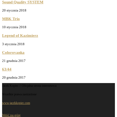
Sound Quality SYSTEM
20 stycznia 2018
MBK Trio
10 stycznia 2018
Legend of Kazimierz
3 stycznia 2018
Colorovanka
21 grudnia 2017
63/44
20 grudnia 2017
Jacek Kopiec // Oficjalna strona internetowa
Wszelkie prawa zastrzeżone
www.jacekkopiec.com
Wróć na górę