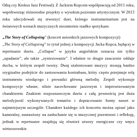
Odrą czy Krokus Jazz Festiwal). Z Jackiem Kopcem współpracują od 2011 roku,
współtworząc różnorodne projekty o wysokim poziomie artystycznym. W 2015
roku zdecydowali się stworzyć duet, którego instrumentarium jest na
światowych scenach muzycznych niezmiernie rzadko spotykane.
„
The Story of Collapsing
” (koncert autorskich jazzowych kompozycji)
„
The Story of Collapsing
” to tytuł jednej z kompozycji Jacka Kopca, będącej w
repertuarze duetu. „Collapse” w języku angielskim oznacza nie tylko
„upadanie”, ale także „syntezowanie”. I właśnie to drugie znaczenie oddaje
ducha, w którym zespół tworzy. Dwaj utalentowani muzycy stosują bardzo
oryginalne podejście do zastosowania kontrabasu, który często przejmuje rolę
instrumentu wiodącego i prowadzi główną melodię. Zespół wykonuje
kompozycje własne, silnie nacechowane jazzowym i improwizowanym
charakterem. Znakiem rozpoznawczym duetu z całą pewnością jest duża
melodyjność wykonywanych tematów i dopracowanie formy nawet w
najmniejszym szczególe. Charakter każdego ich koncertu można opisać jako
kameralny, nastawiony na zasłuchanie się w muzycznej przestrzeni i refleksję,
jednak w repertuarze znajdują się również utwory energiczne czy wręcz
wirtuozowskie.