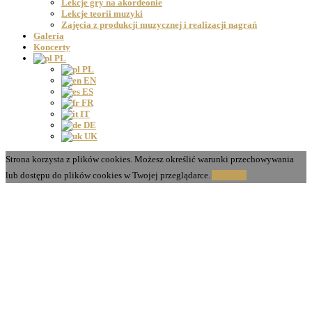
Lekcje gry na akordeonie
Lekcje teorii muzyki
Zajęcia z produkcji muzycznej i realizacji nagrań
Galeria
Koncerty
PL
PL
EN
ES
FR
IT
DE
UK
Strona korzysta z plików cookies. Możesz określić warunki przechowywania
lub dostępu do plików cookies w Twojej przeglądarce.
Akceptuj